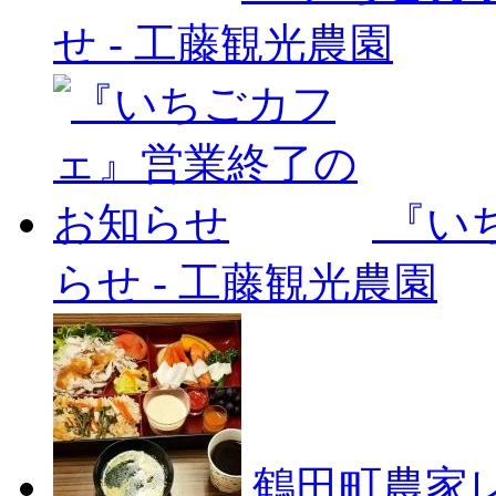
せ
-
工藤観光農園
『い
らせ
-
工藤観光農園
鶴田町農家