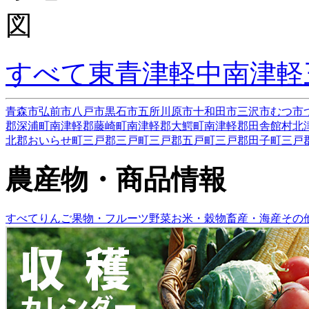
すべて
東青津軽
中南津軽
青森市
弘前市
八戸市
黒石市
五所川原市
十和田市
三沢市
むつ市
郡深浦町
南津軽郡藤崎町
南津軽郡大鰐町
南津軽郡田舎館村
北
北郡おいらせ町
三戸郡三戸町
三戸郡五戸町
三戸郡田子町
三戸
農産物・商品情報
すべて
りんご
果物・フルーツ
野菜
お米・穀物
畜産・海産
その