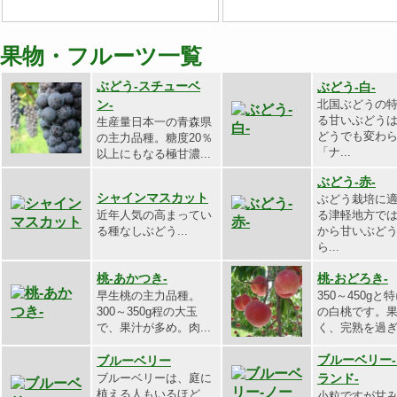
果物・フルーツ一覧
ぶどう-スチューベ
ぶどう-白-
ン-
北国ぶどうの
る甘いぶどう
生産量日本一の青森県
どうでも変わ
の主力品種。糖度20％
「ナ...
以上にもなる極甘濃...
ぶどう-赤-
シャインマスカット
ぶどう栽培に
近年人気の高まってい
る津軽地方で
る種なしぶどう...
から甘いぶど
ら...
桃-あかつき-
桃-おどろき-
早生桃の主力品種。
350～450gと
300～350g程の大玉
の白桃です。
で、果汁が多め。肉...
く、完熟を過ぎ.
ブルーベリー
ブルーベリー
ブルーベリーは、庭に
ランド-
植える人もいるほど、
小粒ですが甘