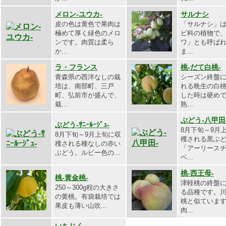
メロン-ユウカ-
サルナシ
皮の色は黄色で果肉は
「サルナシ」
極めて厚く緑色のメロ
ビ科の植物で
ンです。肉質は柔ら
ワ」とも呼ば
か...
ま...
ラ・フランス
桃-だて白桃-
青森県の西洋なしの栽
シーズン終盤
培は、南部町、三戸
れる晩生の白
町、弘前市が盛んで、
した時は硬め
栽...
熟...
ぶどう-八甲田
ぶどう-ｻﾆｰﾙｰｼﾞｭ-
8月下旬～9月
8月下旬～9月上旬に収
穫される黒ぶ
穫される種なしの赤い
「アーリース
ぶどう。ルビー色の...
ベ...
桃-西王母-
桃-黄金桃-
津軽桃の終盤
250～300g程の大きさ
る品種です。
の黄桃。有袋栽培では
桃と似ていま
果皮も薄い山吹...
肉...