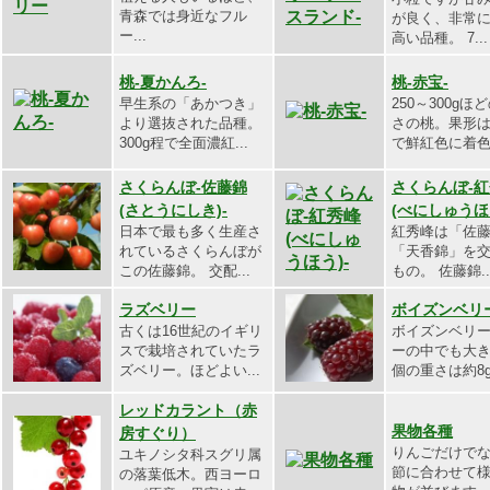
青森では身近なフル
が良く、非常
ー...
高い品種。 7...
桃-夏かんろ-
桃-赤宝-
早生系の「あかつき」
250～300gほ
より選抜された品種。
さの桃。果形
300g程で全面濃紅...
で鮮紅色に着色.
さくらんぼ-佐藤錦
さくらんぼ-
(さとうにしき)-
(べにしゅうほ
日本で最も多く生産さ
紅秀峰は「佐
れているさくらんぼが
「天香錦」を
この佐藤錦。 交配...
もの。 佐藤錦..
ラズベリー
ボイズンベリ
古くは16世紀のイギリ
ボイズンベリ
スで栽培されていたラ
ーの中でも大き
ズベリー。ほどよい...
個の重さは約8g。
レッドカラント（赤
果物各種
房すぐり）
りんごだけで
ユキノシタ科スグリ属
節に合わせて
の落葉低木。西ヨーロ