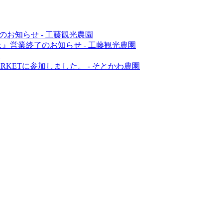
のお知らせ
-
工藤観光農園
ェ』営業終了のお知らせ
-
工藤観光農園
園
MARKETに参加しました。
-
そとかわ農園