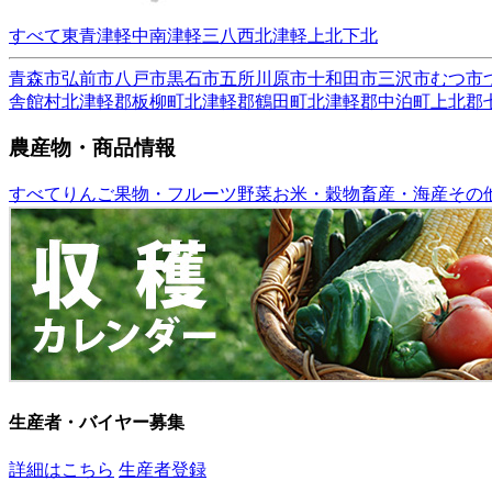
すべて
東青津軽
中南津軽
三八
西北津軽
上北
下北
青森市
弘前市
八戸市
黒石市
五所川原市
十和田市
三沢市
むつ市
舎館村
北津軽郡板柳町
北津軽郡鶴田町
北津軽郡中泊町
上北郡
農産物・商品情報
すべて
りんご
果物・フルーツ
野菜
お米・穀物
畜産・海産
その
生産者・バイヤー募集
詳細はこちら
生産者登録