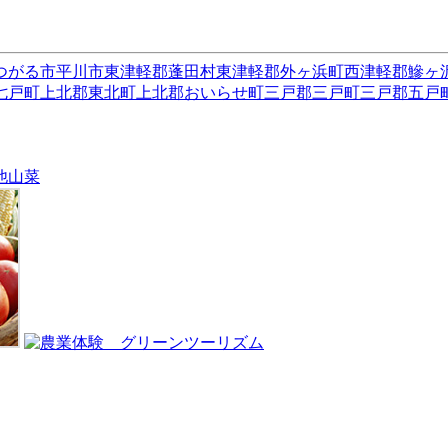
つがる市
平川市
東津軽郡蓬田村
東津軽郡外ヶ浜町
西津軽郡鰺ヶ
七戸町
上北郡東北町
上北郡おいらせ町
三戸郡三戸町
三戸郡五戸
他
山菜