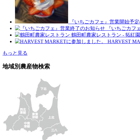
『いちごカフェ』営業開始予定
『いちごカフ
鶴田町農家レストラン
-
拓紅
HARVEST 
もっと見る
地域別農産物検索