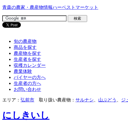
青森の農家・農産物情報ハーベストマーケット
旬の農産物
商品を探す
農産物を探す
生産者を探す
収穫カレンダー
農業体験
バイヤーの方へ
生産者の方へ
お問い合わせ
エリア：
弘前市
取り扱い農産物：
サルナシ
、
山ぶどう
、
ジ
にしきいし