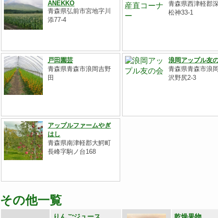
ANEKKO
青森県西津軽郡
青森県弘前市宮地字川
松神33-1
添77-4
戸田園芸
浪岡アップル友
青森県青森市浪岡吉野
青森県青森市浪
田
沢野尻2-3
アップルファームやぎ
はし
青森県南津軽郡大鰐町
長峰字駒ノ台168
その他一覧
りんごジュース
乾燥果物