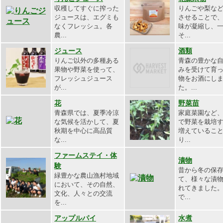
収穫してすぐに搾った
りんごや梨な
ジュースは、エグミも
させることで
なくフレッシュ。各
味が凝縮し、
農...
そ...
ジュース
酒類
りんご以外の多種ある
青森の豊かな
果物や野菜を使って、
みを受けて育
フレッシュジュース
物をお酒にし
が...
た。...
花
野菜苗
青森県では、夏季冷涼
家庭菜園など
な気候を活かして、夏
で野菜を栽培
秋期を中心に高品質
増えているこ
な...
り...
ファームステイ・体
漬物
験
昔から冬の保
緑豊かな農山漁村地域
て、様々な漬
において、その自然、
れてきました
文化、人々との交流
で...
を...
アップルパイ
水煮