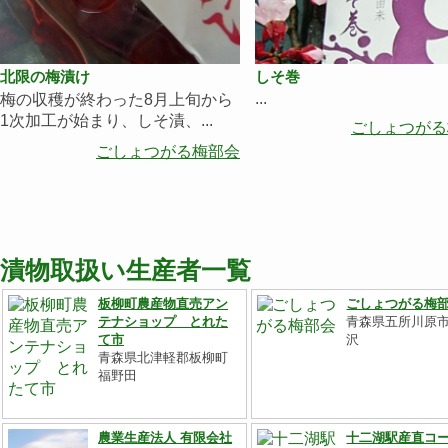
北限の梅漬け
しそ巻
...
梅の収穫が終わった8月上旬から
1次加工が始まり、しそ漬、...
ごしょつがる
ごしょつがる梅部会
漬物取扱い生産者一覧
板柳町農産物直売アン
ごしょつがる梅
テナショップ とれた
青森県五所川原
て市
沢
青森県北津軽郡板柳町
福野田
農業生産法人 有限会社
十二湖駅産直コ