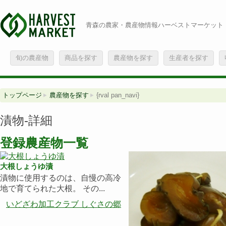
青森の農家・農産物情報ハーベストマーケット
旬の農産物
商品を探す
農産物を探す
生産者を探す
トップページ
農産物を探す
{rval pan_navi}
漬物-詳細
登録農産物一覧
大根しょうゆ漬
漬物に使用するのは、自慢の高冷
地で育てられた大根。 その...
いどざわ加工クラブ しぐさの郷