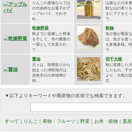
りんごの産地ならでは
山菜などの水
の代表的なお菓子がア
鮮な山の香り
ップルパイ。それぞ
まにアクをと
れ...
で...
乾燥野菜
乾物
秋までに収穫した野菜
魚介類が豊富
を干して、冬の農業の
は、魚介を使
一環として生産され
も多種多様。
て...
ラ...
醤油
切干大根
元々は、味噌造りから
秋に収穫した
始まった津軽地方は、
したもの。干
赤色辛口の米味噌が
より、大根の
特...
甘...
▼以下よりキーワードや農産物の名前でも検索できます。
すべて
｜
りんご
｜
果物・フルーツ
｜
野菜
｜
お米・穀物
｜
畜産