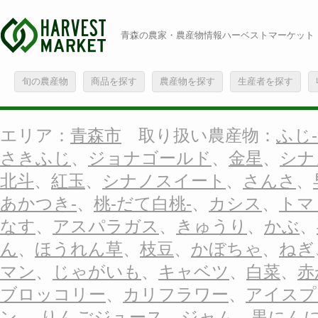
青森の農家・農産物情報ハーベストマーケット
旬の農産物
商品を探す
農産物を探す
生産者を探す
エリア：
青森市
取り扱い農産物：
ふじ-
さきふじ
、
ジョナゴールド
、
金星
、
シナ
北斗
、
紅玉
、
シナノスイート
、
さんさ
、
あかつき-
、
桃-だて白桃-
、
カシス
、
トマ
なす
、
アスパラガス
、
きゅうり
、
かぶ
、
ん
、
ほうれん草
、
枝豆
、
かぼちゃ
、
ねぎ
マン
、
じゃがいも
、
キャベツ
、
白菜
、
赤
ブロッコリー
、
カリフラワー
、
アイスプ
ン-
、
りんごジュース
、
ジャム
、
黒にん