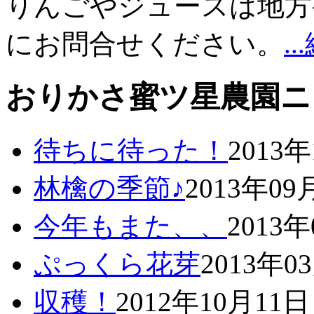
りんごやジュースは地方
にお問合せください。
.
おりかさ蜜ツ星農園ニ
待ちに待った！
2013
林檎の季節♪
2013年09
今年もまた、、
2013
ぷっくら花芽
2013年0
収穫！
2012年10月11日