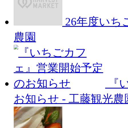
26年度い
農園
『
お知らせ
-
工藤観光農