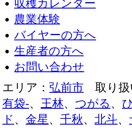
収穫カレンダー
農業体験
バイヤーの方へ
生産者の方へ
お問い合わせ
エリア：
弘前市
取り扱
有袋-
、
王林
、
つがる
、
ド
、
金星
、
千秋
、
北斗
、