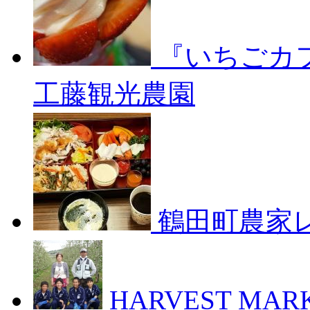
『いちごカ
工藤観光農園
鶴田町農家
HARVEST M