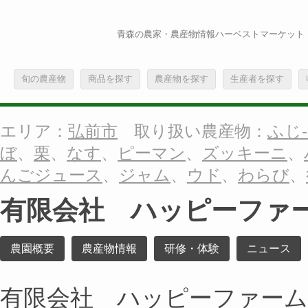
青森の農家・農産物情報ハーベストマーケット
旬の農産物
商品を探す
農産物を探す
生産者を探す
エリア：
弘前市
取り扱い農産物：
ふじ-
ぼ
、
栗
、
なす
、
ピーマン
、
ズッキーニ
、
んごジュース
、
ジャム
、
ウド
、
わらび
、
有限会社 ハッピーファ
農園概要
農産物情報
研修・体験
ニュース
有限会社 ハッピーファーム