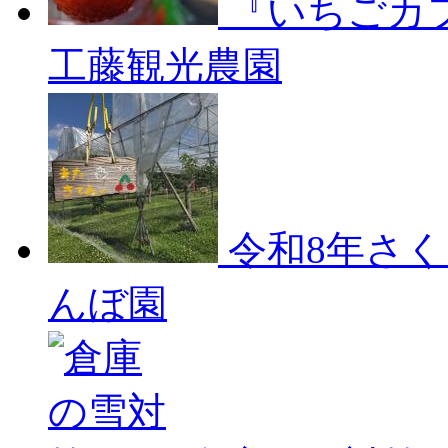
『いちごカ
工藤観光農園
令和8年さ
んぼ園