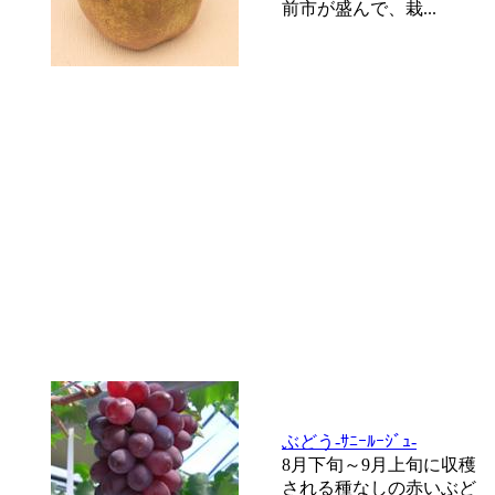
前市が盛んで、栽...
ぶどう-ｻﾆｰﾙｰｼﾞｭ-
8月下旬～9月上旬に収穫
される種なしの赤いぶど