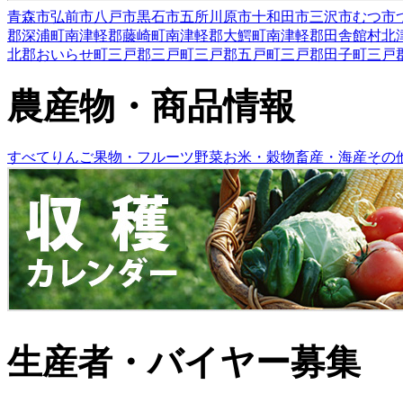
青森市
弘前市
八戸市
黒石市
五所川原市
十和田市
三沢市
むつ市
郡深浦町
南津軽郡藤崎町
南津軽郡大鰐町
南津軽郡田舎館村
北
北郡おいらせ町
三戸郡三戸町
三戸郡五戸町
三戸郡田子町
三戸
農産物・商品情報
すべて
りんご
果物・フルーツ
野菜
お米・穀物
畜産・海産
その
生産者・バイヤー募集