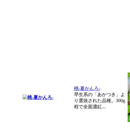
桃-夏かんろ-
早生系の「あかつき」よ
り選抜された品種。300g
程で全面濃紅...