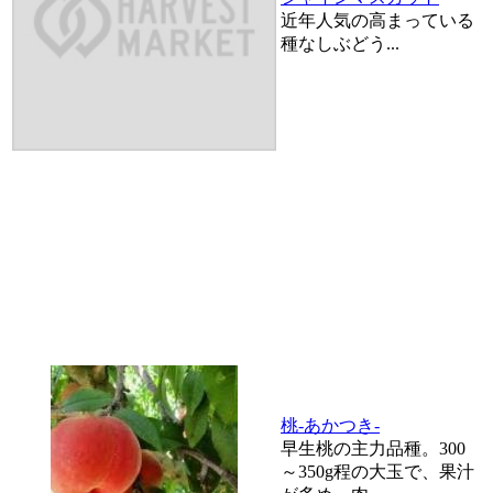
近年人気の高まっている
種なしぶどう...
桃-あかつき-
早生桃の主力品種。300
～350g程の大玉で、果汁