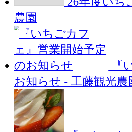
26年度い
農園
『
お知らせ
-
工藤観光農