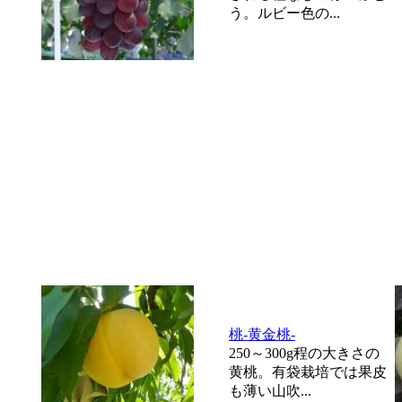
う。ルビー色の...
桃-黄金桃-
250～300g程の大きさの
黄桃。有袋栽培では果皮
も薄い山吹...