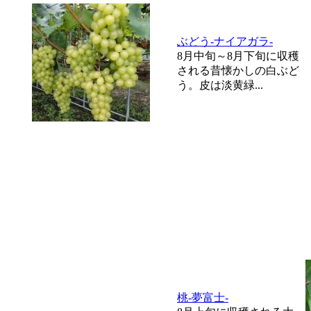
ぶどう-ナイアガラ-
8月中旬～8月下旬に収穫
される昔懐かしの白ぶど
う。皮は淡黄緑...
桃-夢富士-