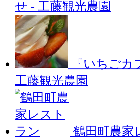
せ
-
工藤観光農園
『いちごカ
工藤観光農園
鶴田町農家