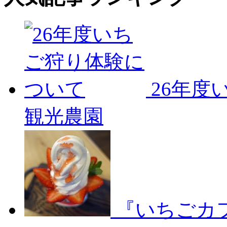
26年度
観光農園
『いちごカ