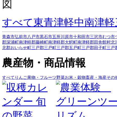
すべて
東青津軽
中南津軽
青森市
弘前市
八戸市
黒石市
五所川原市
十和田市
三沢市
むつ市
郡深浦町
南津軽郡藤崎町
南津軽郡大鰐町
南津軽郡田舎館村
北
北郡おいらせ町
三戸郡三戸町
三戸郡五戸町
三戸郡田子町
三戸
農産物・商品情報
すべて
りんご
果物・フルーツ
野菜
お米・穀物
畜産・海産
その