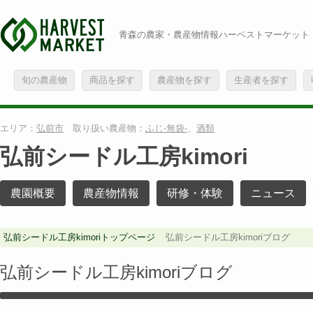
青森の農家・農産物情報ハーベストマーケット
旬の農産物
商品を探す
農産物を探す
生産者を探す
エリア：
弘前市
取り扱い農産物：
ふじ-無袋-
、
酒類
弘前シードル工房kimori
農園概要
農産物情報
研修・体験
ニュース
弘前シードル工房kimoriトップページ
弘前シードル工房kimoriブログ
弘前シードル工房kimoriブログ