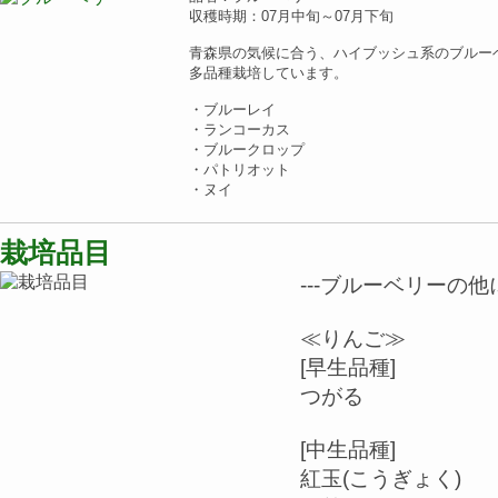
収穫時期：07月中旬～07月下旬
青森県の気候に合う、ハイブッシュ系のブルー
多品種栽培しています。
・ブルーレイ
・ランコーカス
・ブルークロップ
・パトリオット
・ヌイ
栽培品目
---ブルーベリーの
≪りんご≫
[早生品種]
つがる
[中生品種]
紅玉(こうぎょく)