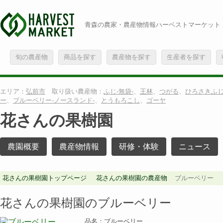
青森の農家・農産物情報ハーベストマーケット
旬の農産物
商品を探す
農産物を探す
生産者を探す
エリア：
弘前市
取り扱い農産物：
ふじ-無袋-
、
王林
、
つがる
、
ひろさきふ
ー
、
ブルーベリー-ノースランド-
、
とうもろこし
、
ゴーヤ
花さんの果樹園
農園概要
農産物情報
研修・体験
ニュース
花さんの果樹園トップページ
花さんの果樹園の農産物
ブルーベリー
花さんの果樹園のブルーベリー
品名：ブルーベリー