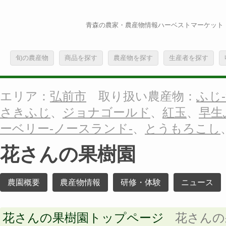
青森の農家・農産物情報ハーベストマーケット
旬の農産物
商品を探す
農産物を探す
生産者を探す
エリア：
弘前市
取り扱い農産物：
ふじ-
さきふじ
、
ジョナゴールド
、
紅玉
、
早生
ーベリー-ノースランド-
、
とうもろこし
花さんの果樹園
農園概要
農産物情報
研修・体験
ニュース
花さんの果樹園トップページ
花さんの