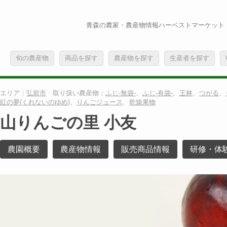
青森の農家・農産物情報ハーベストマーケット
旬の農産物
商品を探す
農産物を探す
生産者を探す
エリア：
弘前市
取り扱い農産物：
ふじ-無袋-
、
ふじ-有袋-
、
王林
、
つがる
、
紅の夢(くれないのゆめ)
、
りんごジュース
、
乾燥果物
山りんごの里 小友
農園概要
農産物情報
販売商品情報
研修・体