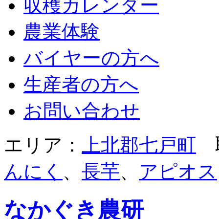
収穫カレンダー
農業体験
バイヤーの方へ
生産者の方へ
お問い合わせ
エリア：
上北郡七戸町
取
んにく
、
長芋
、
アピオス
なかぐき農研