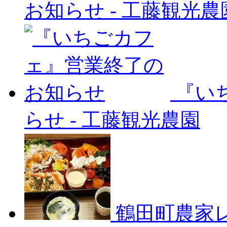
お知らせ
-
工藤観光農
『い
らせ
-
工藤観光農園
鶴田町農家