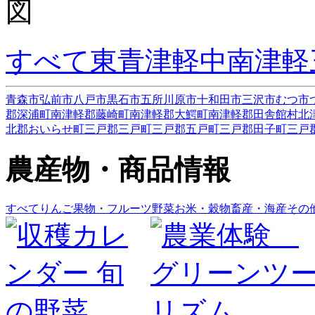
すべて
東青津軽
中南津軽
青森市
弘前市
八戸市
黒石市
五所川原市
十和田市
三沢市
むつ市
郡深浦町
南津軽郡藤崎町
南津軽郡大鰐町
南津軽郡田舎館村
北
北郡おいらせ町
三戸郡三戸町
三戸郡五戸町
三戸郡田子町
三戸
農産物・商品情報
すべて
りんご
果物・フルーツ
野菜
お米・穀物
畜産・海産
その