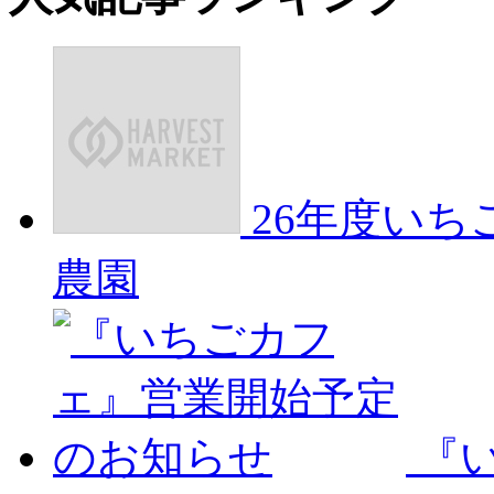
26年度い
農園
『