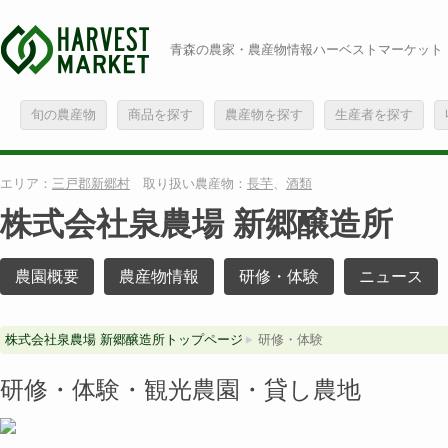
青森の農家・農産物情報ハーベストマーケット
旬の農産物
商品を探す
農産物を探す
生産者を探す
エリア：
三戸郡新郷村
取り扱い農産物：
長芋
、
酒類
株式会社泉農場 新郷醸造所
農園概要
農産物情報
研修・体験
ニュース
株式会社泉農場 新郷醸造所トップページ
研修・体験
研修・体験・観光農園・貸し農地