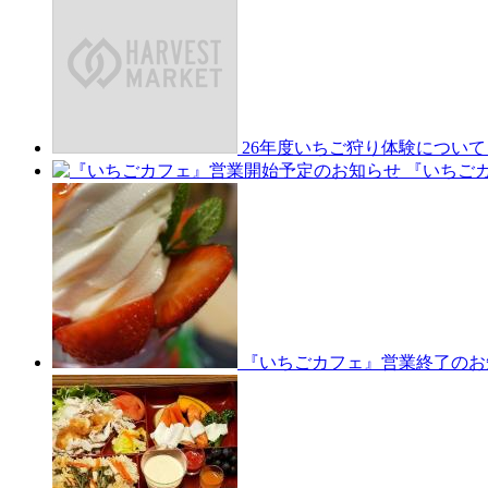
26年度いちご狩り体験について
『いちご
『いちごカフェ』営業終了のお