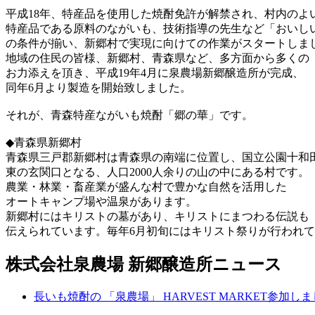
平成18年、特産品を使用した焼酎免許が解禁され、村内のよ
特産品である原料のながいも、技術指導の先生など「おいし
の条件が揃い、新郷村で実現に向けての作業がスタート
地域の住民の皆様、新郷村、青森県など、多方面から多くの
お力添えを頂き、平成19年4月に泉農場新郷醸造所が完成、
同年6月より製造を開始致しました。
それが、青森特産ながいも焼酎「郷の華」です。
◆青森県新郷村
青森県三戸郡新郷村は青森県の南端に位置し、国立公園十和
東の玄関口となる、人口2000人余りの山の中にある村です。
農業・林業・畜産業が盛んな村で豊かな自然を活用した
オートキャンプ場や温泉があります。
新郷村にはキリストの墓があり、キリストにまつわる伝説も
伝えられています。毎年6月初旬にはキリスト祭りが行われ
株式会社泉農場 新郷醸造所ニュース
長いも焼酎の 「泉農場」 HARVEST MARKET参加し