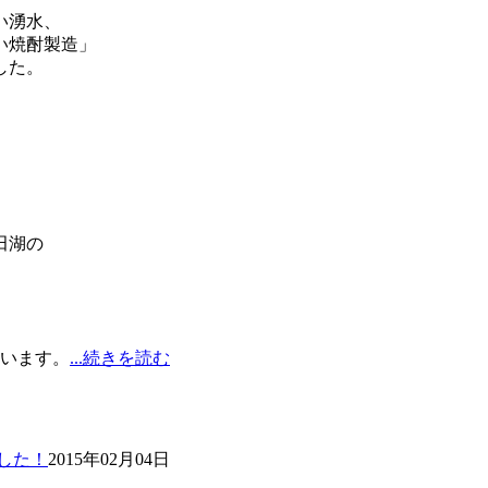
い湧水、
い焼酎製造」
しました。
田湖の
ています。
...続きを読む
ました！
2015年02月04日