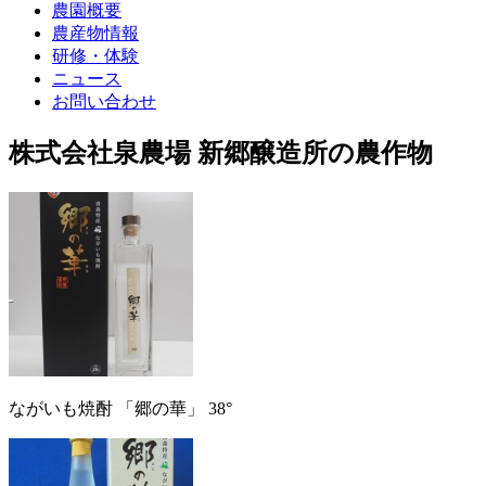
農園概要
農産物情報
研修・体験
ニュース
お問い合わせ
株式会社泉農場 新郷醸造所の農作物
ながいも焼酎 「郷の華」 38°