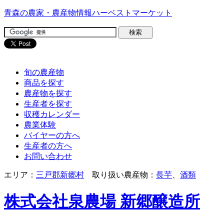
青森の農家・農産物情報ハーベストマーケット
旬の農産物
商品を探す
農産物を探す
生産者を探す
収穫カレンダー
農業体験
バイヤーの方へ
生産者の方へ
お問い合わせ
エリア：
三戸郡新郷村
取り扱い農産物：
長芋
、
酒類
株式会社泉農場 新郷醸造所