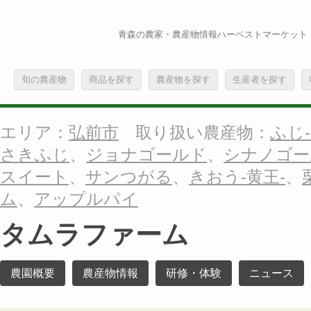
青森の農家・農産物情報ハーベストマーケット
旬の農産物
商品を探す
農産物を探す
生産者を探す
エリア：
弘前市
取り扱い農産物：
ふじ-
さきふじ
、
ジョナゴールド
、
シナノゴー
スイート
、
サンつがる
、
きおう-黄王-
、
ム
、
アップルパイ
タムラファーム
農園概要
農産物情報
研修・体験
ニュース