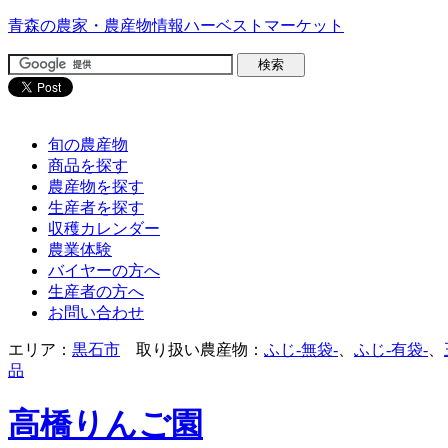
青森の農家・農産物情報ハーベストマーケット
旬の農産物
商品を探す
農産物を探す
生産者を探す
収穫カレンダー
農業体験
バイヤーの方へ
生産者の方へ
お問い合わせ
エリア：
黒石市
取り扱い農産物：
ふじ-無袋-
、
ふじ-有袋-
、
品
高橋りんご園