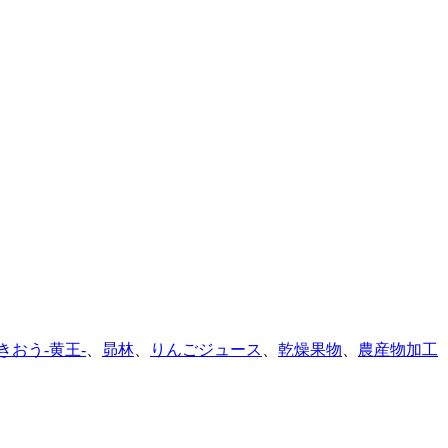
きおう-黄王-
、
昴林
、
りんごジュース
、
乾燥果物
、
農産物加工