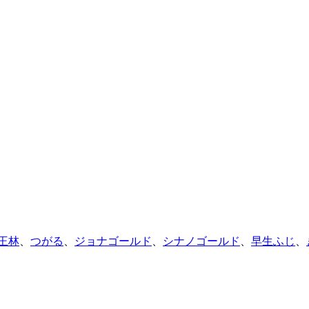
王林
、
つがる
、
ジョナゴールド
、
シナノゴールド
、
早生ふじ
、