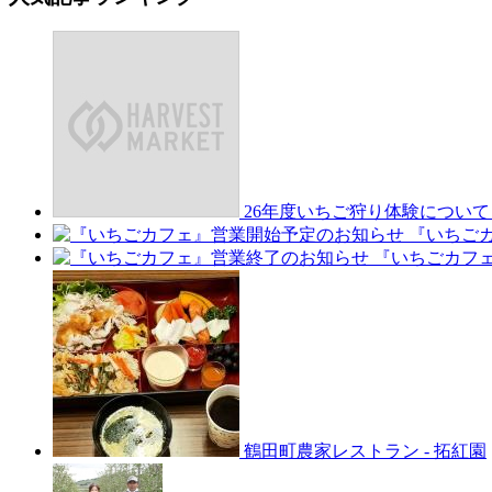
26年度いちご狩り体験について
『いちご
『いちごカフ
鶴田町農家レストラン
-
拓紅園