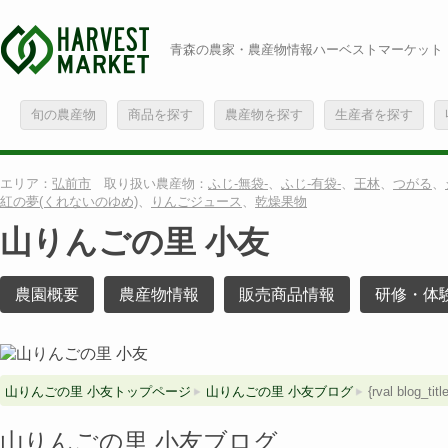
青森の農家・農産物情報ハーベストマーケット
旬の農産物
商品を探す
農産物を探す
生産者を探す
エリア：
弘前市
取り扱い農産物：
ふじ-無袋-
、
ふじ-有袋-
、
王林
、
つがる
、
紅の夢(くれないのゆめ)
、
りんごジュース
、
乾燥果物
山りんごの里 小友
農園概要
農産物情報
販売商品情報
研修・体
山りんごの里 小友トップページ
山りんごの里 小友ブログ
{rval blog_title
山りんごの里 小友ブログ