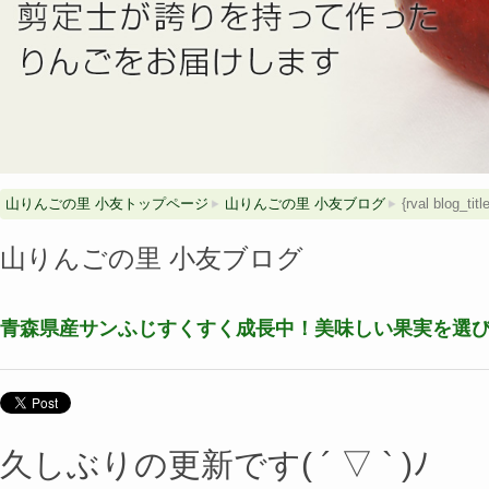
山りんごの里 小友トップページ
山りんごの里 小友ブログ
{rval blog_title
山りんごの里 小友ブログ
青森県産サンふじすくすく成長中！美味しい果実を選
久しぶりの更新です( ´ ▽ ` )ﾉ