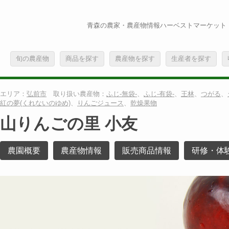
青森の農家・農産物情報ハーベストマーケット
旬の農産物
商品を探す
農産物を探す
生産者を探す
エリア：
弘前市
取り扱い農産物：
ふじ-無袋-
、
ふじ-有袋-
、
王林
、
つがる
、
紅の夢(くれないのゆめ)
、
りんごジュース
、
乾燥果物
山りんごの里 小友
農園概要
農産物情報
販売商品情報
研修・体