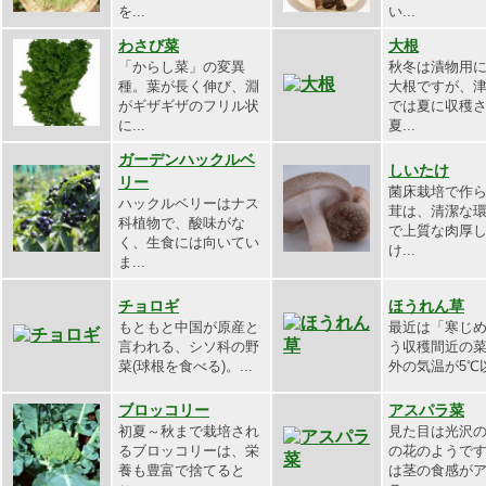
を...
い...
わさび菜
大根
「からし菜」の変異
秋冬は漬物用
種。葉が長く伸び、淵
大根ですが、
がギザギザのフリル状
では夏に収穫
に...
夏...
ガーデンハックルベ
しいたけ
リー
菌床栽培で作
ハックルベリーはナス
茸は、清潔な
科植物で、酸味がな
で上質な肉厚
く、生食には向いてい
け...
ま...
チョロギ
ほうれん草
もともと中国が原産と
最近は「寒じ
言われる、シソ科の野
う収穫間近の
菜(球根を食べる)。...
外の気温が5℃以
ブロッコリー
アスパラ菜
初夏～秋まで栽培され
見た目は光沢
るブロッコリーは、栄
の花のようで
養も豊富で捨てると
は茎の食感が