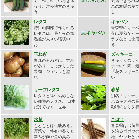
て、作られているきゅ
栽培できる根
うり。津軽地方のきゅ
森の寒暖の差
う...
甘...
レタス
キャベツ
特に山間部で作られる
青森県のキャ
レタスは、昼と夜の気
荷は夏秋がピ
温差が大きい環境の
ラダなどに使
お...
る...
玉ねぎ
ズッキーニ
青森の玉ねぎは、甘み
きゅうりのよ
があり、しっかりした
チャの仲間。
果肉、ジュワッと溢
「花ズッキー
れ...
い...
リーフレタス
春菊
レタスと違い結球しな
別名「キクナ
い種類のレタス。 日本
れるキク科の
だけでなく、世界...
独特の香りを持ち
水菜
ごぼう
もともとは伝統ある京
青森県は出荷
野菜で、特有の香りと
を誇るゴボウ
辛みが肉や魚の臭み
地。ヤマセと