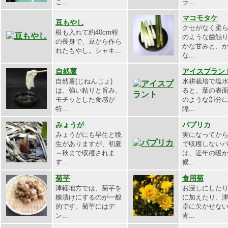
こ...
ラ...
マコモタケ
豆もやし
クセがなく柔
根も入れて約40cm程
のような歯触
の長身で、豆から作ら
かな甘みと、
れたもやし。シャキ...
な...
自然薯
アイスプラン
自然薯(じねんじょ)
水耕栽培で塩
は、強い粘りと旨み、
ると、葉の表
モチッとした食感が
のような部分
特...
隔...
みょうが
パプリカ
みょうがにも早生と晩
実になってか
生がありますが、初夏
で収穫しない
～秋まで収穫されま
は、近年の暖
す...
候...
菊芋
食用菊
津軽地方では、菊芋を
お浸しにした
糠漬けにするのが一般
に加えたり、
的です。菊芋にはデ
卓に欠かせな
ン...
青...