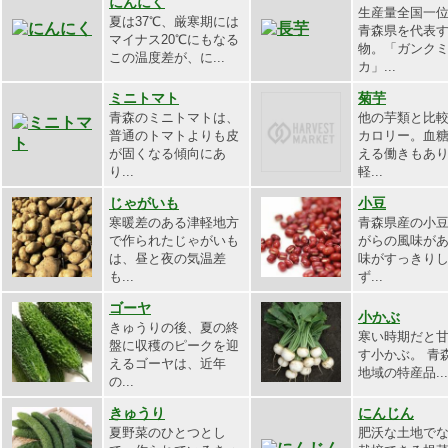
にんにく
生産量全国一
夏は37℃、厳寒期には
青森県を代表
マイナス20℃にもなる
物。「ガンク
この温度差が、に...
カ」...
ミニトマト
菊芋
青森のミニトマトは、
他の芋類と比
普通のトマトよりも皮
カロリー。血
が固くなる傾向にあ
える働きもあ
り...
軽...
じゃがいも
小豆
寒暖差のある津軽地方
青森県産の小
で作られたじゃがいも
がらの風味が
は、昼と夜の気温差
味がすっきり
も...
ず...
ゴーヤ
小かぶ
きゅうりの後、夏の終
寒い時期だと
盤に収穫のピークを迎
す小かぶ。 青
えるゴーヤは、近年
地域の特産品...
の...
きゅうり
にんじん
夏野菜のひとつとし
肥沃な土地で