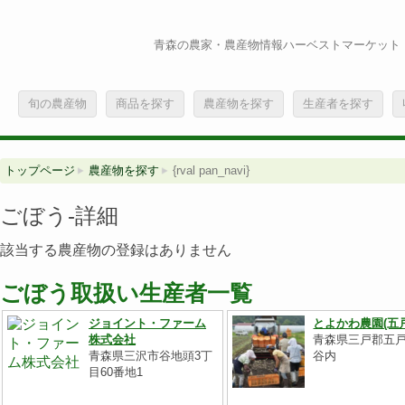
青森の農家・農産物情報ハーベストマーケット
旬の農産物
商品を探す
農産物を探す
生産者を探す
トップページ
農産物を探す
{rval pan_navi}
ごぼう-詳細
該当する農産物の登録はありません
ごぼう取扱い生産者一覧
ジョイント・ファーム
とよかわ農園(五
株式会社
青森県三戸郡五
青森県三沢市谷地頭3丁
谷内
目60番地1