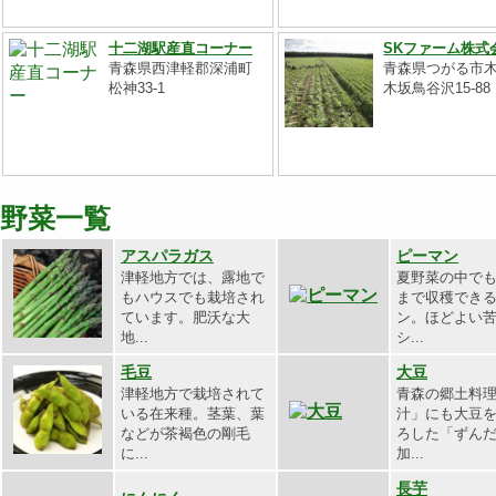
十二湖駅産直コーナー
SKファーム株式
青森県西津軽郡深浦町
青森県つがる市
松神33-1
木坂鳥谷沢15-88
野菜一覧
アスパラガス
ピーマン
津軽地方では、露地で
夏野菜の中で
もハウスでも栽培され
まで収穫でき
ています。肥沃な大
ン。ほどよい
地...
シ...
毛豆
大豆
津軽地方で栽培されて
青森の郷土料
いる在来種。茎葉、葉
汁」にも大豆
などが茶褐色の剛毛
ろした「ずん
に...
加...
長芋