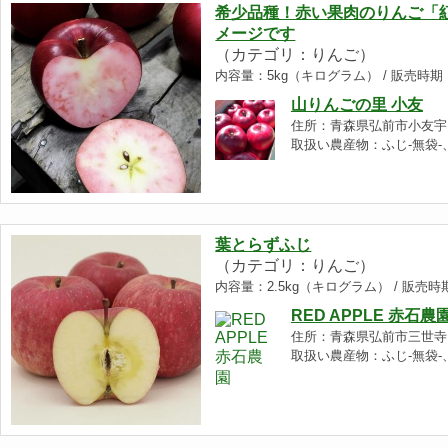
希少品種！赤い果肉のりんご「紅
メージです
（カテゴリ：りんご）
内容量：5kg（キログラム） / 販売時期
山りんごの里 小友
住所：青森県弘前市小友宇田
取扱い農産物：ふじ-無袋-、
葉とらずふじ
（カテゴリ：りんご）
内容量：2.5kg（キログラム） / 販売
RED APPLE 赤石農
住所：青森県弘前市三世寺
取扱い農産物：ふじ-無袋-、