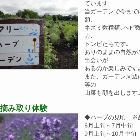
ています。
当ガーデンで今まで
類、
ネズミ数種類､ヘビ数
カ､
トンビたちです｡
ありのままの自然が
出会いが
あるのか楽しみです
また、ガーデン周辺
等の
山菜も顔を出します
摘み取り体験
◆ハーブの見頃 ※
6月上旬～7月中旬
9月上旬～10月中旬