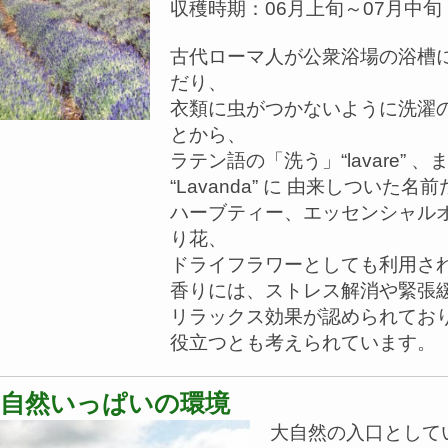
収穫時期：06月上旬～07月中旬
古代ローマ人が公衆浴場の浴槽
だり、
衣類に虫がつかないように洗濯
とから、
ラテン語の「洗う」“lavare”
“Lavanda” に 由来しついた
ハーブティー、エッセンシャル
り花、
ドライフラワーとしても利用さ
香りには、ストレス解消や緊張
リラックス効果が認められてお
役立つとも考えられています。
自然いっぱいの環境
大自然の入口として