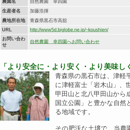
農園名
自然農園 幸四園
生産者名
加藤浩揮
農地所在地
青森県黒石市高舘
URL
http://www5d.biglobe.ne.jp/~koushien/
お問い合わ
自然農園 幸四園へお問い合わせ
せ
「より安全に・より安く・より美味し
青森県の黒石市は、津軽
に津軽富士「岩木山」、
甲田山と北八甲田山から
国立公園」と豊かな自然
る地域です。
その肥沃な土壌で、当農