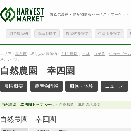
青森の農家・農産物情報ハーベストマーケット
旬の農産物
商品を探す
農産物を探す
生産者を探す
エリア：
黒石市
取り扱い農産物：
ふじ-無袋-
、
王林
、
つがる
、
ジョナゴー
ス
、
ジャム
自然農園 幸四園
農園概要
農産物情報
研修・体験
ニュース
自然農園 幸四園トップページ
自然農園 幸四園の概要
自然農園 幸四園