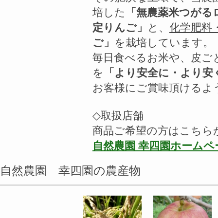
培した
「無農薬米つがる
定りんご」
と、
化学肥料
ご」
を栽培しています。
毎日食べるお米や、皮ご
を
「より安全に・より安
お客様にご賞味頂けるよ
◇取扱店舗
商品ご希望の方はこちら
自然農園 幸四園ホームペ
自然農園 幸四園の農産物