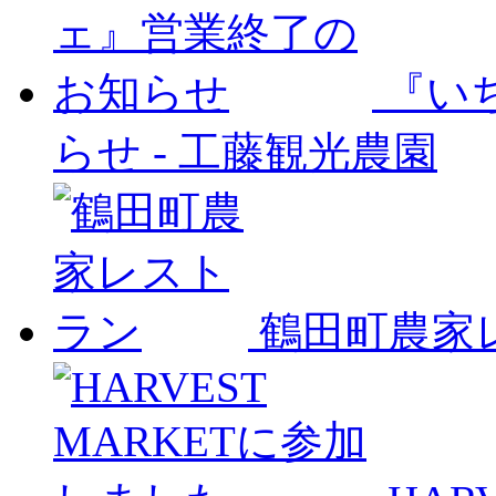
『い
らせ
-
工藤観光農園
鶴田町農家