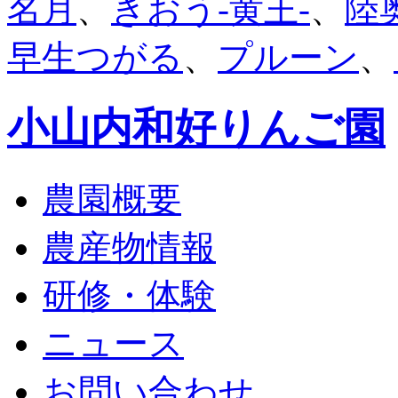
名月
、
きおう-黄王-
、
陸
早生つがる
、
プルーン
、
小山内和好りんご園
農園概要
農産物情報
研修・体験
ニュース
お問い合わせ