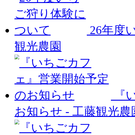
26年度
観光農園
『
お知らせ
-
工藤観光農