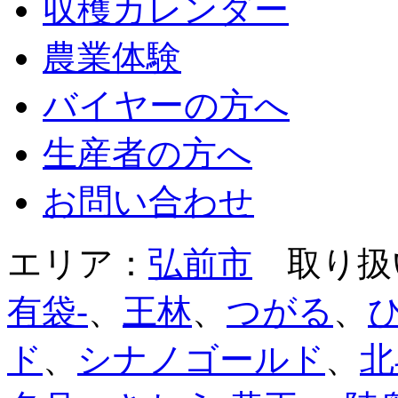
収穫カレンダー
農業体験
バイヤーの方へ
生産者の方へ
お問い合わせ
エリア：
弘前市
取り扱
有袋-
、
王林
、
つがる
、
ド
、
シナノゴールド
、
北