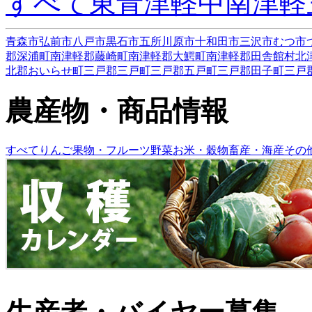
すべて
東青津軽
中南津軽
青森市
弘前市
八戸市
黒石市
五所川原市
十和田市
三沢市
むつ市
郡深浦町
南津軽郡藤崎町
南津軽郡大鰐町
南津軽郡田舎館村
北
北郡おいらせ町
三戸郡三戸町
三戸郡五戸町
三戸郡田子町
三戸
農産物・商品情報
すべて
りんご
果物・フルーツ
野菜
お米・穀物
畜産・海産
その