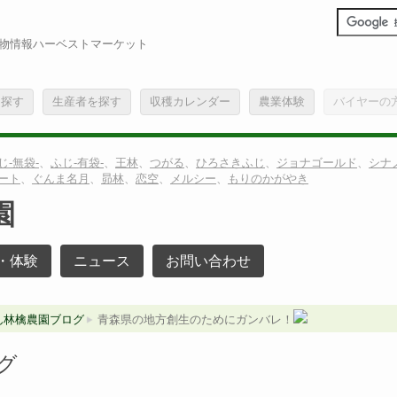
物情報ハーベストマーケット
を探す
生産者を探す
収穫カレンダー
農業体験
バイヤーの
じ-無袋-
、
ふじ-有袋-
、
王林
、
つがる
、
ひろさきふじ
、
ジョナゴールド
、
シナ
ート
、
ぐんま名月
、
昴林
、
恋空
、
メルシー
、
もりのかがやき
園
・体験
ニュース
お問い合わせ
ん林檎農園ブログ
青森県の地方創生のためにガンバレ！
グ