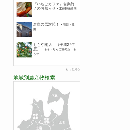
『いちごカフェ』営業終
了のお知らせ
-
工藤観光農園
倉庫の雪対策！
-
石田・農
園
ももや開店 （平成27年
度）
-
もも・りんご直売所「も
もや」
もっと見る
地域別農産物検索