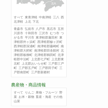
すべて
東青津軽
中南津軽
三八
西
北津軽
上北
下北
青森市
弘前市
八戸市
黒石市
五所
川原市
十和田市
三沢市
むつ市
つ
がる市
平川市
東津軽郡蓬田村
東
津軽郡外ヶ浜町
西津軽郡鰺ヶ沢町
西津軽郡深浦町
南津軽郡藤崎町
南
津軽郡大鰐町
南津軽郡田舎館村
北
津軽郡板柳町
北津軽郡鶴田町
北津
軽郡中泊町
上北郡七戸町
上北郡東
北町
上北郡おいらせ町
三戸郡三戸
町
三戸郡五戸町
三戸郡田子町
三
戸郡南部町
三戸郡新郷村
農産物・商品情報
すべて
りんご
果物・フルーツ
野
菜
お米・穀物
畜産・海産
その他
山菜