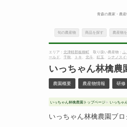
青森の農家・農産
旬の農産物
商品を探す
農産物
エリア：
北津軽郡板柳町
取り扱い農産物：
ふ
ールド
、
千秋
、
トキ
、
北斗
、
紅玉
、
シナノスイ
いっちゃん林檎農
農園概要
農産物情報
研修
いっちゃん林檎農園トップページ
いっちゃ
いっちゃん林檎農園ブロ