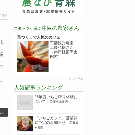
月12日
注目の農家さん
スタッフが選ぶ
苺づくしで人気のカフェ
ま
工藤観光農園
工藤弘樹さん
（南津軽郡田舎
握
館村）
宜
もっと見る
し
人気記事ランキング
26年度いちご狩り体験に
ついて
-
工藤観光農園
見る
『いちごカフェ』営業開
始予定のお知らせ
-
工藤観
光農園