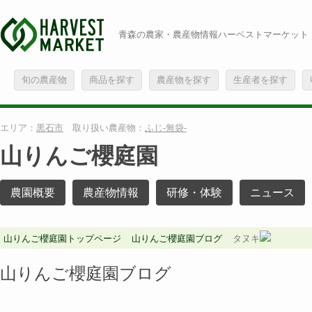
青森の農家・農産物情報ハーベストマーケット
旬の農産物
商品を探す
農産物を探す
生産者を探す
エリア：
黒石市
取り扱い農産物：
ふじ-無袋-
山りんご櫻庭園
農園概要
農産物情報
研修・体験
ニュース
山りんご櫻庭園トップページ
山りんご櫻庭園ブログ
タヌキ
山りんご櫻庭園ブログ