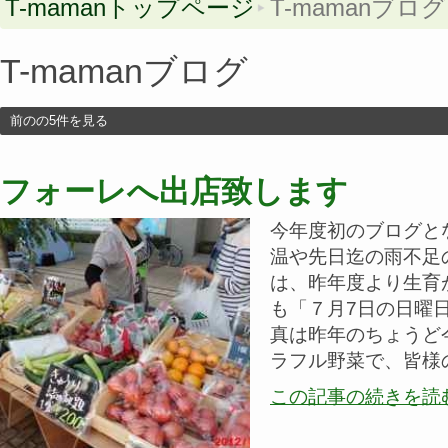
T-mamanトップページ
T-mamanブログ
T-mamanブログ
前のの5件を見る
フォーレへ出店致します
今年度初のブログと
温や先日迄の雨不足の
は、昨年度より生育
も「７月7日の日曜
真は昨年のちょうど
ラフル野菜で、皆様
この記事の続きを読