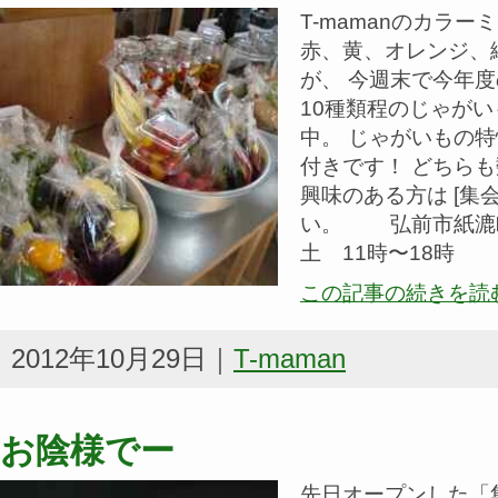
T-mamanのカラ
赤、黄、オレンジ、
が、 今週末で今年
10種類程のじゃが
中。 じゃがいもの
付きです！ どちら
興味のある方は [集会
い。 弘前市紙漉町4-6
土 11時〜18時
この記事の続きを読
2012年10月29日｜
T-maman
お陰様でー
先日オープンした「集会