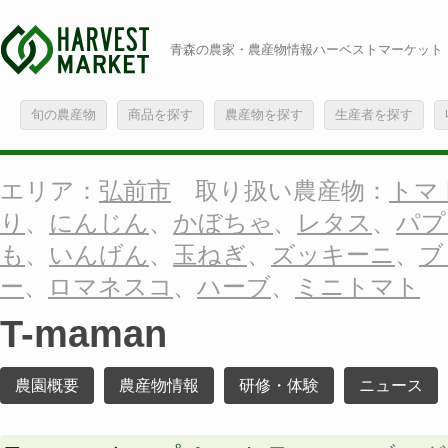
青森の農家・農産物情報ハーベストマーケット
旬の農産物
商品を探す
農産物を探す
生産者を探す
エリア：
弘前市
取り扱い農産物：
トマ
り
、
にんじん
、
かぼちゃ
、
レタス
、
パプ
も
、
いんげん
、
玉ねぎ
、
ズッキーニ
、
ブ
ー
、
ロマネスコ
、
ハーブ
、
ミニトマト
T-maman
農園概要
農産物情報
研修・体験
ニュース