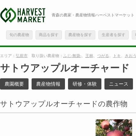
青森の農家・農産物情報ハーベストマーケット
旬の農産物
商品を探す
農産物を探す
生産者を探す
エリア：
弘前市
取り扱い農産物：
ふじ-無袋-
、
王林
、
つがる
、
トキ
、
きおう
サトウアップルオーチャード
農園概要
農産物情報
研修・体験
ニュース
サトウアップルオーチャードの農作物