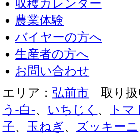
収穫カレンダー
農業体験
バイヤーの方へ
生産者の方へ
お問い合わせ
エリア：
弘前市
取り扱
う-白-
、
いちじく
、
トマ
子
、
玉ねぎ
、
ズッキーニ