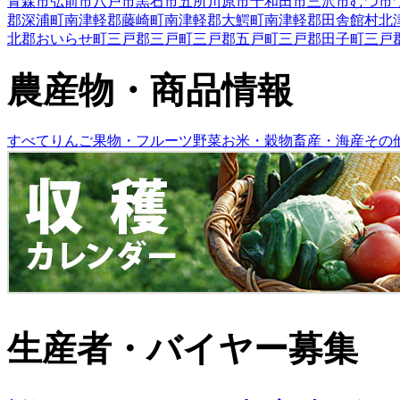
青森市
弘前市
八戸市
黒石市
五所川原市
十和田市
三沢市
むつ市
郡深浦町
南津軽郡藤崎町
南津軽郡大鰐町
南津軽郡田舎館村
北
北郡おいらせ町
三戸郡三戸町
三戸郡五戸町
三戸郡田子町
三戸
農産物・商品情報
すべて
りんご
果物・フルーツ
野菜
お米・穀物
畜産・海産
その
生産者・バイヤー募集