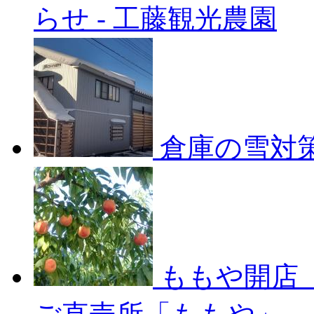
らせ
-
工藤観光農園
倉庫の雪対
ももや開店 