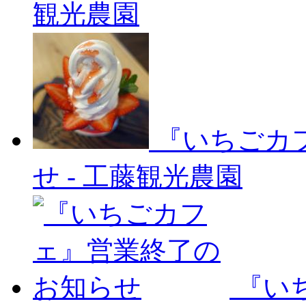
観光農園
『いちごカ
せ
-
工藤観光農園
『い