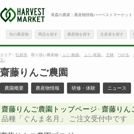
青森の農家・農産物情報ハーベストマーケット
旬の農産物
商品を探す
農産物を探す
生産者を探す
エリア：
弘前市
取り扱い農産物：
ふじ-無袋-
、
ふじ-有袋-
、
王林
、
つがる
、
王-
齋藤りんご農園
農園概要
農産物情報
研修・体験
ニュース
齋藤りんご農園トップページ
齋藤りん
品種「ぐんま名月」 ご注文受付中です