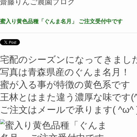
齋藤りんご農園ブログ
蜜入り黄色品種「ぐんま名月」 ご注文受付中です
宅配のシーズンになってきました( ´ 
写真は青森県産のぐんま名月！
蜜が入る事が特徴の黄色系です
王林とはまた違う濃厚な味です(^-
ご注文はメールで承ります( ^ω^ 