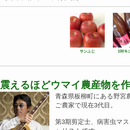
サンふじ
100
震えるほどウマイ農産物を
青森県板柳町にある野宮
ご農家で現在3代目。
第3期剪定士、病害虫マ