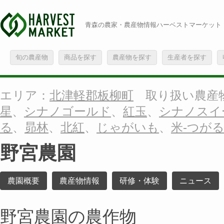
青森の農家・農産物情報ハーベストマーケット
旬の農産物
商品を探す
農産物を探す
生産者を探す
エリア：
北津軽郡板柳町
取り扱い農産
星
、
シナノゴールド
、
紅玉
、
シナノスイ
る
、
昴林
、
北紅
、
じゃがいも
、
米-つがる
野宮農園
農園概要
農産物情報
研修・体験
ニュース
野宮農園の農作物