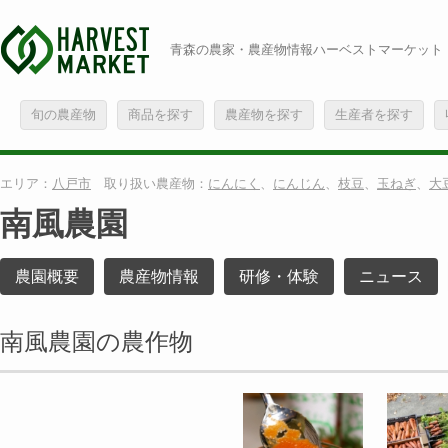
青森の農家・農産物情報ハーベストマーケット
旬の農産物
商品を探す
農産物を探す
生産者を探す
エリア：
八戸市
取り扱い農産物：
にんにく
、
にんじん
、
枝豆
、
玉ねぎ
、
大
南風農園
農園概要
農産物情報
研修・体験
ニュース
南風農園の農作物