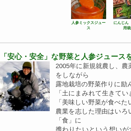
人参ミックスジュー
にんじん
ス
用栽
「安心・安全」な野菜と人参ジュース
2005年に新規就農し、
をしながら
露地栽培の野菜作りに励
「土にまみれて生きてい
「美味しい野菜が食べた
農業を志した理由はいろ
「食」に
携わりたいという想いが