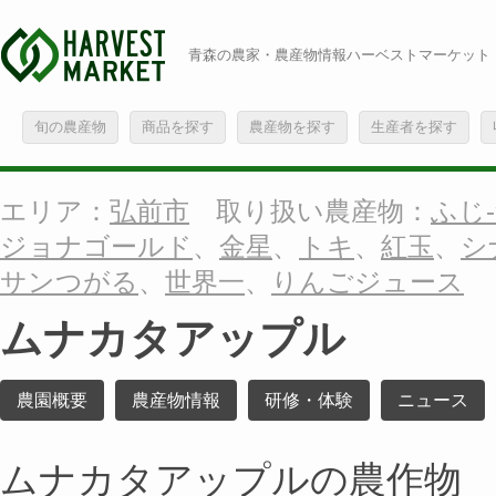
青森の農家・農産物情報ハーベストマーケット
旬の農産物
商品を探す
農産物を探す
生産者を探す
エリア：
弘前市
取り扱い農産物：
ふじ-
ジョナゴールド
、
金星
、
トキ
、
紅玉
、
シ
サンつがる
、
世界一
、
りんごジュース
ムナカタアップル
農園概要
農産物情報
研修・体験
ニュース
ムナカタアップルの農作物