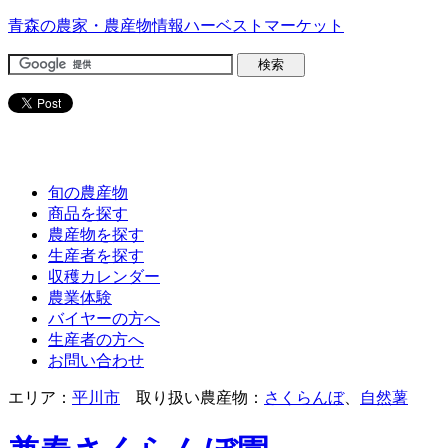
青森の農家・農産物情報ハーベストマーケット
旬の農産物
商品を探す
農産物を探す
生産者を探す
収穫カレンダー
農業体験
バイヤーの方へ
生産者の方へ
お問い合わせ
エリア：
平川市
取り扱い農産物：
さくらんぼ
、
自然薯