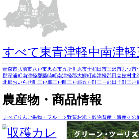
すべて
東青津軽
中南津軽
青森市
弘前市
八戸市
黒石市
五所川原市
十和田市
三沢市
むつ市
郡深浦町
南津軽郡藤崎町
南津軽郡大鰐町
南津軽郡田舎館村
北
北郡おいらせ町
三戸郡三戸町
三戸郡五戸町
三戸郡田子町
三戸
農産物・商品情報
すべて
りんご
果物・フルーツ
野菜
お米・穀物
畜産・海産
その