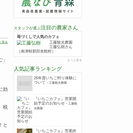
注目の農家さん
スタッフが選ぶ
苺づくしで人気のカフェ
工藤観光農園
と見る
工藤弘樹さん
（南津軽郡田舎館村）
ご」
もっと見る
人気記事ランキング
26年度いちご狩り体験に
ついて
-
工藤観光農園
に効
『いちごカフェ』営業開
始予定のお知らせ
-
工藤観
、税
光農園
！と
『いちごカフェ』営業終