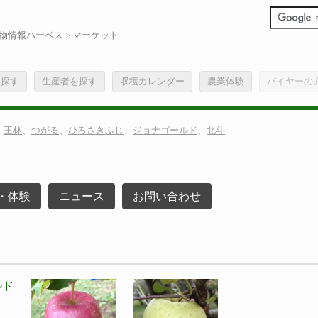
物情報ハーベストマーケット
を探す
生産者を探す
収穫カレンダー
農業体験
バイヤーの
、
王林
、
つがる
、
ひろさきふじ
、
ジョナゴールド
、
北斗
・体験
ニュース
お問い合わせ