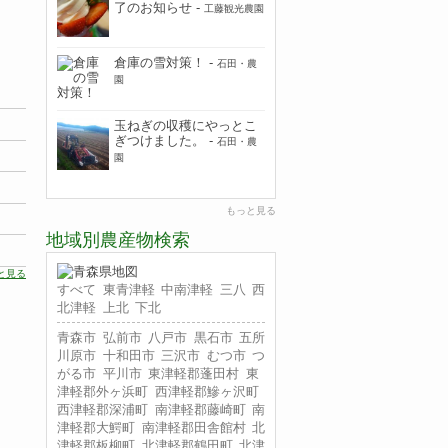
了のお知らせ
-
工藤観光農園
倉庫の雪対策！
-
石田・農
園
玉ねぎの収穫にやっとこ
ぎつけました。
-
石田・農
園
もっと見る
地域別農産物検索
と見る
すべて
東青津軽
中南津軽
三八
西
北津軽
上北
下北
青森市
弘前市
八戸市
黒石市
五所
川原市
十和田市
三沢市
むつ市
つ
がる市
平川市
東津軽郡蓬田村
東
津軽郡外ヶ浜町
西津軽郡鰺ヶ沢町
西津軽郡深浦町
南津軽郡藤崎町
南
津軽郡大鰐町
南津軽郡田舎館村
北
津軽郡板柳町
北津軽郡鶴田町
北津