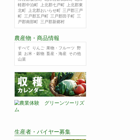
軽郡中泊町
上北郡七戸町
上北郡東
北町
上北郡おいらせ町
三戸郡三戸
町
三戸郡五戸町
三戸郡田子町
三
戸郡南部町
三戸郡新郷村
農産物・商品情報
すべて
りんご
果物・フルーツ
野
菜
お米・穀物
畜産・海産
その他
山菜
生産者・バイヤー募集