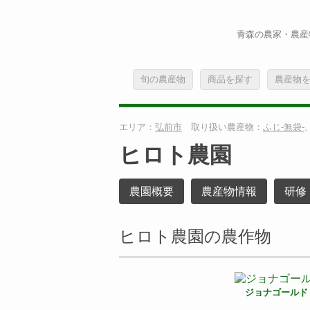
青森の農家・農産
旬の農産物
商品を探す
農産物
エリア：
弘前市
取り扱い農産物：
ふじ-無袋-
ヒロト農園
農園概要
農産物情報
研修
ヒロト農園の農作物
ジョナゴールド