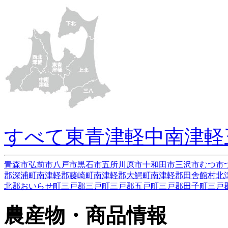
すべて
東青津軽
中南津軽
青森市
弘前市
八戸市
黒石市
五所川原市
十和田市
三沢市
むつ市
郡深浦町
南津軽郡藤崎町
南津軽郡大鰐町
南津軽郡田舎館村
北
北郡おいらせ町
三戸郡三戸町
三戸郡五戸町
三戸郡田子町
三戸
農産物・商品情報