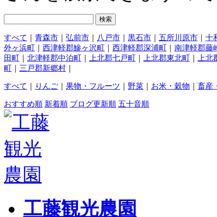
すべて
｜
青森市
｜
弘前市
｜
八戸市
｜
黒石市
｜
五所川原市
｜
十
外ヶ浜町
｜
西津軽郡鰺ヶ沢町
｜
西津軽郡深浦町
｜
南津軽郡藤
田町
｜
北津軽郡中泊町
｜
上北郡七戸町
｜
上北郡東北町
｜
上北
町
｜
三戸郡新郷村
｜
すべて
｜
りんご
｜
果物・フルーツ
｜
野菜
｜
お米・穀物
｜
畜産
おすすめ順
新着順
ブログ更新順
五十音順
工藤観光農園