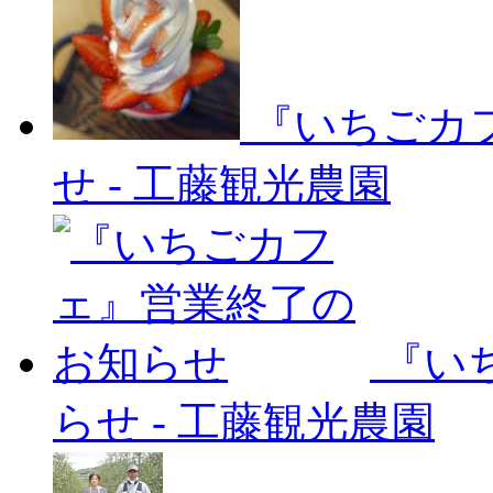
『いちごカ
せ
-
工藤観光農園
『い
らせ
-
工藤観光農園