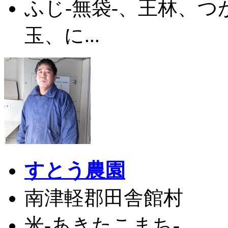
ふじ-無袋-、王林、
玉、に...
すとう農園
南津軽郡田舎館村
米-あきたこまち-...