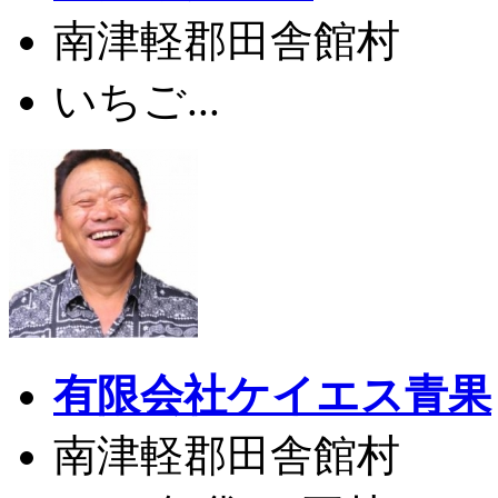
南津軽郡田舎館村
いちご...
有限会社ケイエス青果
南津軽郡田舎館村