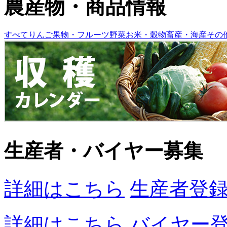
農産物・商品情報
すべて
りんご
果物・フルーツ
野菜
お米・穀物
畜産・海産
その
生産者・バイヤー募集
詳細はこちら
生産者登
詳細はこちら
バイヤー