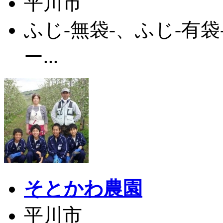
平川市
ふじ-無袋-、ふじ-有
ー...
そとかわ農園
平川市