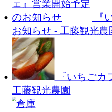
『
お知らせ
-
工藤観光農
『いちごカ
工藤観光農園