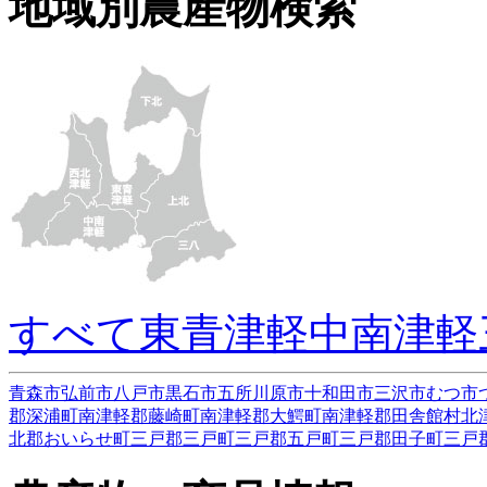
地域別農産物検索
すべて
東青津軽
中南津軽
青森市
弘前市
八戸市
黒石市
五所川原市
十和田市
三沢市
むつ市
郡深浦町
南津軽郡藤崎町
南津軽郡大鰐町
南津軽郡田舎館村
北
北郡おいらせ町
三戸郡三戸町
三戸郡五戸町
三戸郡田子町
三戸