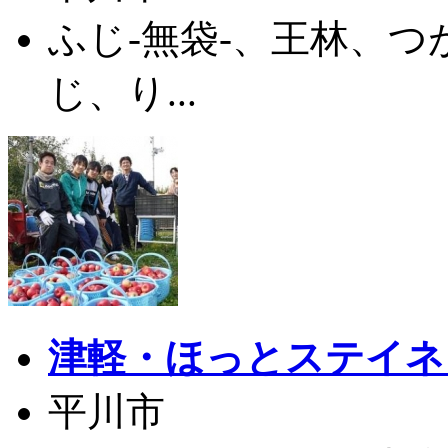
ふじ-無袋-、王林、
じ、り...
津軽・ほっとステイネ
平川市