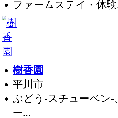
ファームステイ・体験..
樹香園
平川市
ぶどう-スチューベン-
ー...