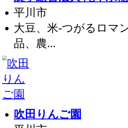
平川市
大豆、米-つがるロマ
品、農...
吹田りんご園