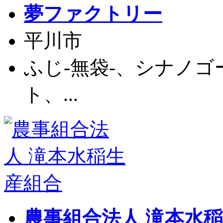
夢ファクトリー
平川市
ふじ-無袋-、シナノ
ト、...
農事組合法人 滝本水