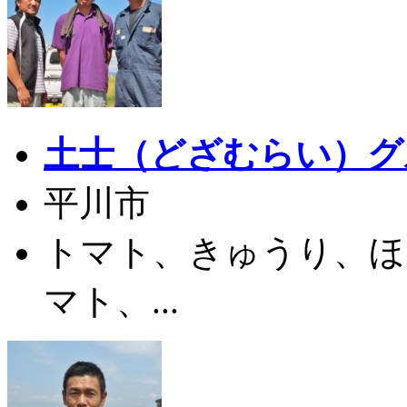
土士（どざむらい）グ
平川市
トマト、きゅうり、ほ
マト、...