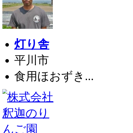
灯り舎
平川市
食用ほおずき...