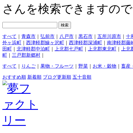
さんを検索できますので
すべて
｜
青森市
｜
弘前市
｜
八戸市
｜
黒石市
｜
五所川原市
｜
十
外ヶ浜町
｜
西津軽郡鰺ヶ沢町
｜
西津軽郡深浦町
｜
南津軽郡藤
田町
｜
北津軽郡中泊町
｜
上北郡七戸町
｜
上北郡東北町
｜
上北
町
｜
三戸郡新郷村
｜
すべて
｜
りんご
｜
果物・フルーツ
｜
野菜
｜
お米・穀物
｜
畜産
おすすめ順
新着順
ブログ更新順
五十音順