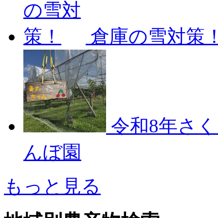
倉庫の雪対策
令和8年さ
んぼ園
もっと見る