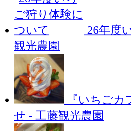
26年度
観光農園
『いちごカ
せ
-
工藤観光農園