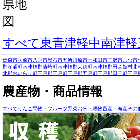
すべて
東青津軽
中南津軽
青森市
弘前市
八戸市
黒石市
五所川原市
十和田市
三沢市
むつ市
郡深浦町
南津軽郡藤崎町
南津軽郡大鰐町
南津軽郡田舎館村
北
北郡おいらせ町
三戸郡三戸町
三戸郡五戸町
三戸郡田子町
三戸
農産物・商品情報
すべて
りんご
果物・フルーツ
野菜
お米・穀物
畜産・海産
その