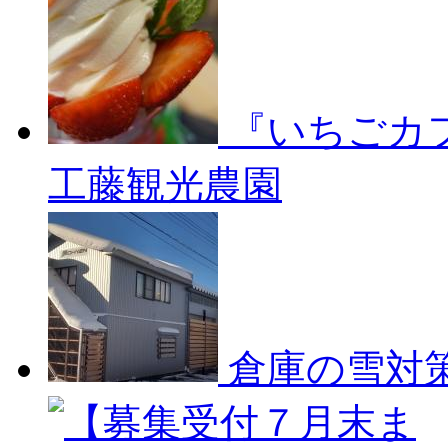
『いちごカ
工藤観光農園
倉庫の雪対